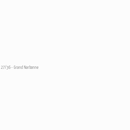
27/36 - Grand Narbonne
Ajouter un commentaire
Email
Nom